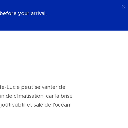
Appel
Connexion
À Propos De Nous
efore your arrival.
nte-Lucie peut se vanter de
 de climatisation, car la brise
goût subtil et salé de l'océan