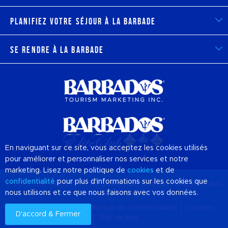
Planifiez votre séjour à la Barbade
Se rendre à la Barbade
En naviguant sur ce site, vous acceptez les cookies utilisés
pour améliorer et personnaliser nos services et notre
marketing. Lisez notre politique de
cookies
et de
confidentialité
pour plus d'informations sur les cookies que
© 2026 Site Web officiel de Destination
Barbados
and Barbados
nous utilisons et ce que nous faisons avec vos données.
Tourism Marketing, Inc
À propos de nous
Politique de confidentialité
Cookies
D'accord & Fermer
Plan du site