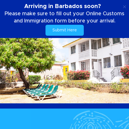
FR
Arriving in Barbados soon?
Please make sure to fill out your Online Customs
and Immigration form before your arrival.
Submit Here