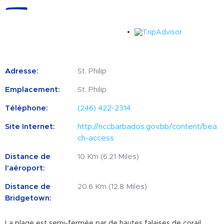
Adresse:
St. Philip
Emplacement:
St. Philip
Téléphone:
(246) 422-2314
Site Internet:
http://nccbarbados.gov.bb/content/bea
ch-access
Distance de
10 Km (6.21 Miles)
l'aéroport:
Distance de
20.6 Km (12.8 Miles)
Bridgetown:
La plage est semi-fermée par de hautes falaises de corail,