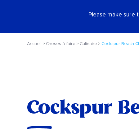
FR
Please make sure t
Accueil
Choses à faire
Culinaire
Cockspur Beach C
Cockspur Be