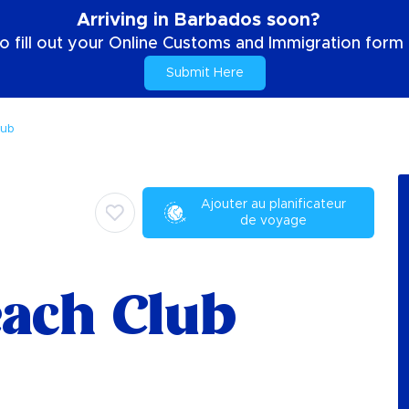
Arriving in Barbados soon?
o fill out your Online Customs and Immigration form b
Submit Here
lub
Ajouter au planificateur
de voyage
ach Club