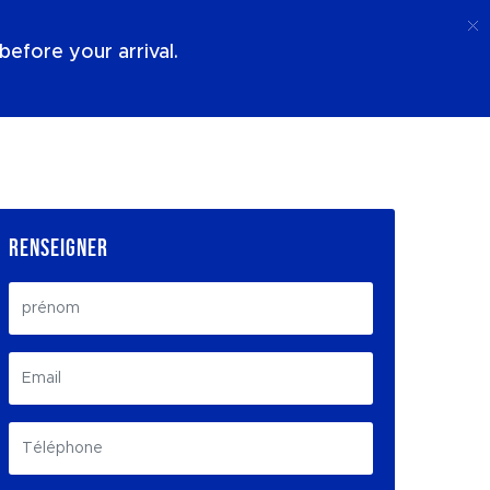
Appel
Connexion
À Propos De Nous
efore your arrival.
RENSEIGNER