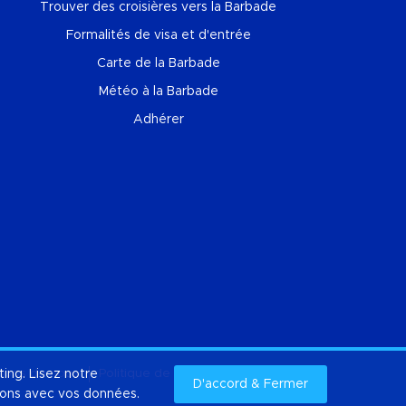
Trouver des croisières vers la Barbade
Formalités de visa et d'entrée
Carte de la Barbade
Météo à la Barbade
Adhérer
ting. Lisez notre
opos de nous
Politique de confidentialité
Cookies
D'accord & Fermer
Plan du site
isons avec vos données.