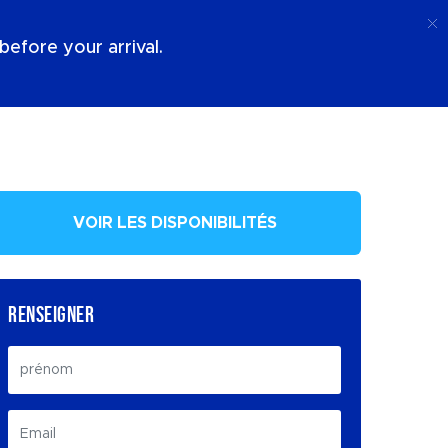
Appel
Connexion
À Propos De Nous
efore your arrival.
VOIR LES DISPONIBILITÉS
RENSEIGNER