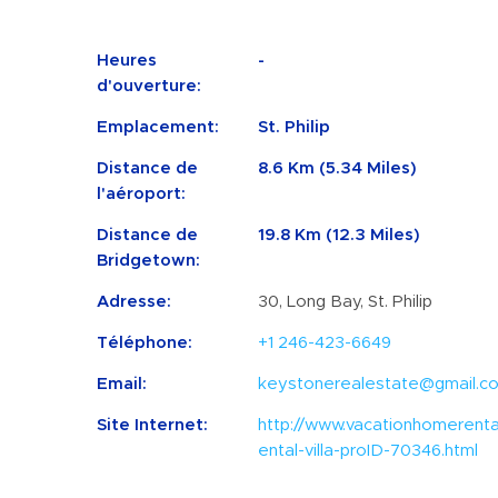
Heures
-
d'ouverture:
Emplacement:
St. Philip
Distance de
8.6 Km (5.34 Miles)
l'aéroport:
Distance de
19.8 Km (12.3 Miles)
Bridgetown:
Adresse:
30, Long Bay, St. Philip
Téléphone:
+1 246-423-6649
Email:
keystonerealestate@gmail.c
Site Internet:
http://www.vacationhomerental
ental-villa-proID-70346.html