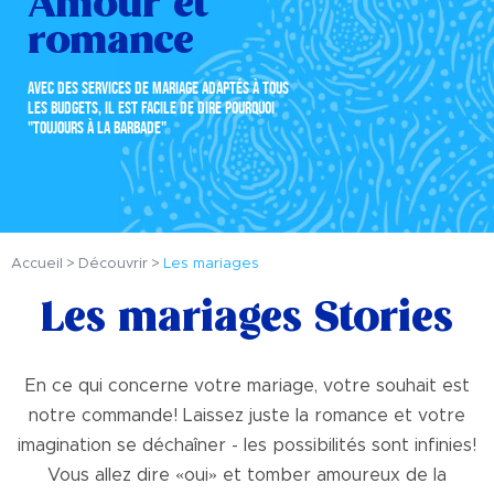
Amour et
romance
AVEC DES SERVICES DE MARIAGE ADAPTÉS À TOUS
LES BUDGETS, IL EST FACILE DE DIRE POURQUOI
"TOUJOURS À LA BARBADE"
Accueil
Découvrir
Les mariages
Les mariages Stories
En ce qui concerne votre mariage, votre souhait est
notre commande! Laissez juste la romance et votre
imagination se déchaîner - les possibilités sont infinies!
Vous allez dire «oui» et tomber amoureux de la