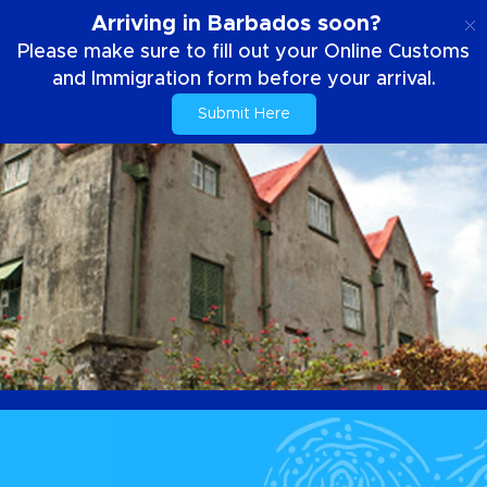
FR
Arriving in Barbados soon?
Please make sure to fill out your Online Customs
and Immigration form before your arrival.
Submit Here