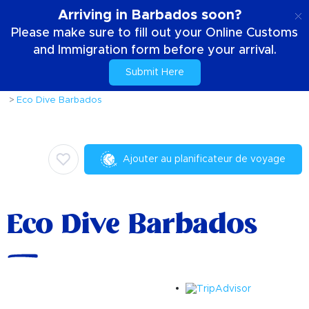
FR
Arriving in Barbados soon?
Please make sure to fill out your Online Customs
and Immigration form before your arrival.
Submit Here
Accueil
Choses à faire
Activités et attractions
Eco Dive Barbados
Ajouter au planificateur de voyage
Eco Dive Barbados