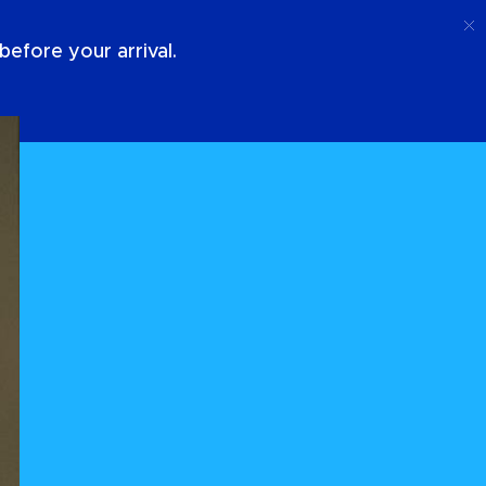
Appel
Connexion
À Propos De Nous
efore your arrival.