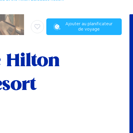
Ajouter au planificateur
de voyage
e Hilton
sort