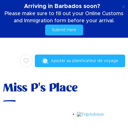
FR
Arriving in Barbados soon?
Please make sure to fill out your Online Customs
and Immigration form before your arrival.
Submit Here
Accueil
Choses à faire
Culinaire
Miss P's Place
Ajouter au planificateur de voyage
Miss P's Place