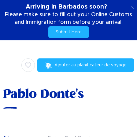
FR
Arriving in Barbados soon?
Please make sure to fill out your Online Customs
and Immigration form before your arrival.
Submit Here
Accueil
Choses à faire
Culinaire
Pablo Donte's
Ajouter au planificateur de voyage
Pablo Donte's