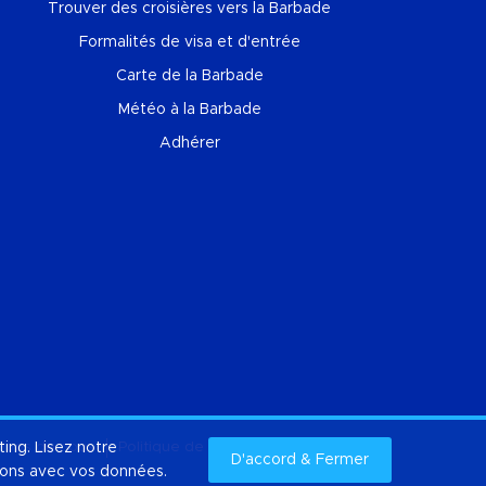
Trouver des croisières vers la Barbade
Formalités de visa et d'entrée
Carte de la Barbade
Météo à la Barbade
Adhérer
ting. Lisez notre
opos de nous
Politique de confidentialité
Cookies
D'accord & Fermer
Plan du site
isons avec vos données.