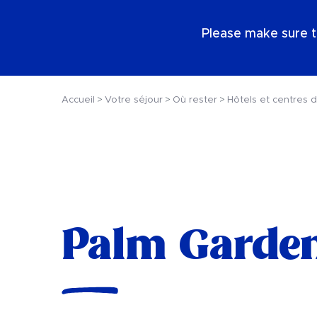
FR
Please make sure t
Accueil
Votre séjour
Où rester
Hôtels et centres d
Palm Garden