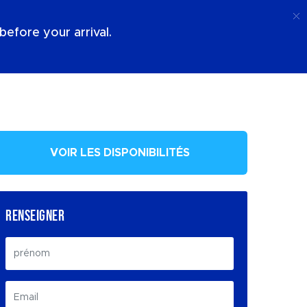
Appel
Connexion
À Propos De Nous
efore your arrival.
VOIR LES DISPONIBILITÉS
RENSEIGNER