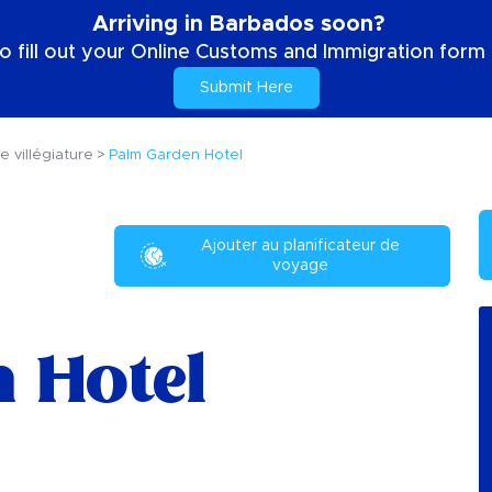
Arriving in Barbados soon?
o fill out your Online Customs and Immigration form b
Submit Here
e villégiature
Palm Garden Hotel
Ajouter au planificateur de
voyage
 Hotel