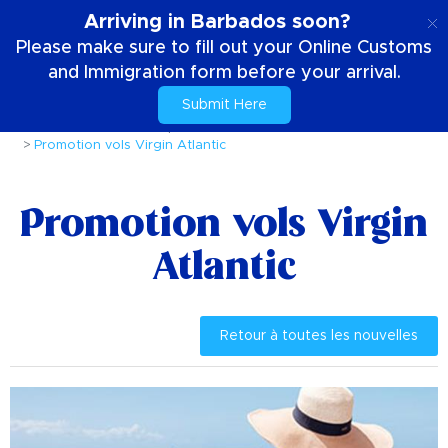
FR
Arriving in Barbados soon?
Please make sure to fill out your Online Customs
and Immigration form before your arrival.
Submit Here
Accueil
Nouvelles et promotions
Promotion vols Virgin Atlantic
Promotion vols Virgin
Atlantic
Retour à toutes les nouvelles