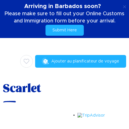
FR
Arriving in Barbados soon?
Please make sure to fill out your Online Customs
and Immigration form before your arrival.
Submit Here
Accueil
Choses à faire
Culinaire
Scarlet
Ajouter au planificateur de voyage
Scarlet