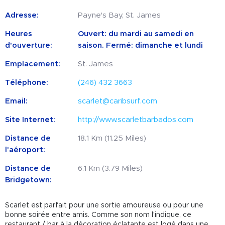
Adresse:
Payne's Bay, St. James
Heures
Ouvert: du mardi au samedi en
d'ouverture:
saison. Fermé: dimanche et lundi
Emplacement:
St. James
Téléphone:
(246) 432 3663
Email:
scarlet@caribsurf.com
Site Internet:
http://www.scarletbarbados.com
Distance de
18.1 Km (11.25 Miles)
l'aéroport:
Distance de
6.1 Km (3.79 Miles)
Bridgetown:
Scarlet est parfait pour une sortie amoureuse ou pour une
bonne soirée entre amis. Comme son nom l'indique, ce
restaurant / bar à la décoration éclatante est logé dans une