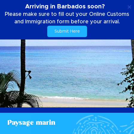
FR
Arriving in Barbados soon?
Please make sure to fill out your Online Customs
and Immigration form before your arrival.
Submit Here
Paysage marin