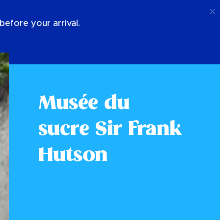
Appel
Connexion
À Propos De Nous
efore your arrival.
Musée du
sucre Sir Frank
Hutson