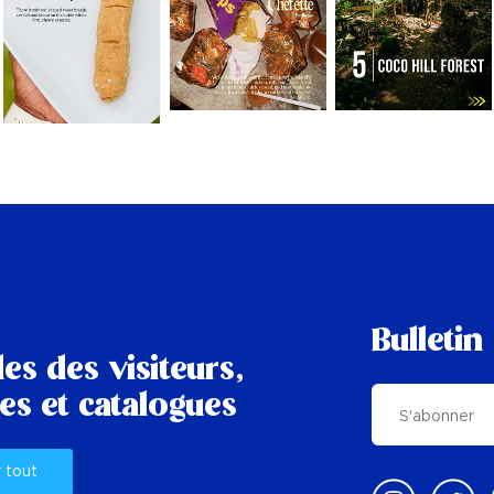
Bulletin
es des visiteurs,
es et catalogues
r tout