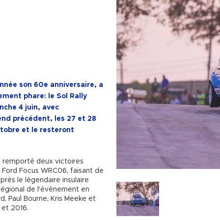
année son 60e anniversaire, a
ement phare: le Sol Rally
che 4 juin, avec
-end précédent, les 27 et 28
ctobre et le resteront
t remporté deux victoires
ur Ford Focus WRC06, faisant de
après le légendaire insulaire
 régional de l'événement en
d, Paul Bourne, Kris Meeke et
 et 2016.