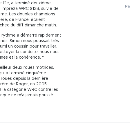
 l'île, a terminé deuxième,
Pa
ru Impreza WRC S12B, suivie de
sième. Les doubles champions
re, de France, étaient
chec du diff dimanche matin.
le rythme a démarré rapidement
nés. Simon nous poussait très
rni un coussin pour travailler.
ttoyer la conduite, nous nous
gnes et la cohérence. "
illeur deux roues motrices,
qui a terminé cinquième.
roues depuis la dernière
 frère de Roger, en 2005.
s la catégorie WRC contre les
conque ne m'a jamais poussé