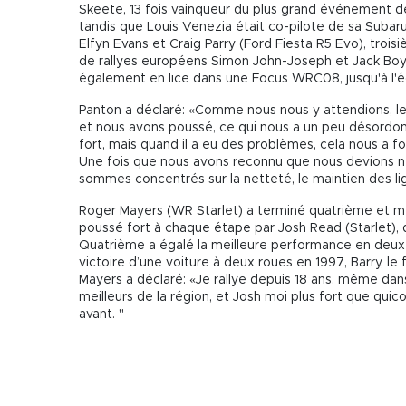
Skeete, 13 fois vainqueur du plus grand événement de
tandis que Louis Venezia était co-pilote de sa Suba
Elfyn Evans et Craig Parry (Ford Fiesta R5 Evo), troi
de rallyes européens Simon John-Joseph et Jack Boye
également en lice dans une Focus WRC08, jusqu'à l'é
Panton a déclaré: «Comme nous nous y attendions, 
et nous avons poussé, ce qui nous a un peu désordon
fort, mais quand il a eu des problèmes, cela nous a fou
Une fois que nous avons reconnu que nous devions ne
sommes concentrés sur la netteté, le maintien des li
Roger Mayers (WR Starlet) a terminé quatrième et me
poussé fort à chaque étape par Josh Read (Starlet), 
Quatrième a égalé la meilleure performance en deux 
victoire d’une voiture à deux roues en 1997, Barry, le
Mayers a déclaré: «Je rallye depuis 18 ans, même dan
meilleurs de la région, et Josh moi plus fort que qui
avant. "