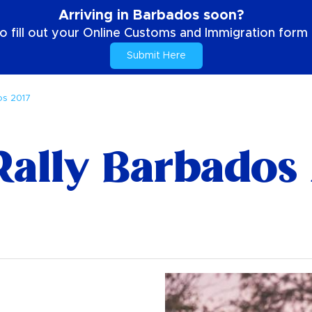
Arriving in Barbados soon?
o fill out your Online Customs and Immigration form b
Submit Here
os 2017
Rally Barbados