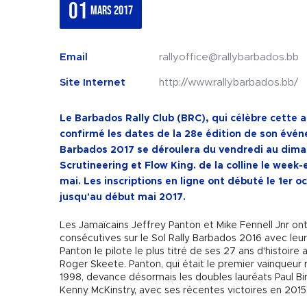
01
mars 2017
Email
rallyoffice@rallybarbados.bb
Site Internet
http://www.rallybarbados.bb/
Le Barbados Rally Club (BRC), qui célèbre cette 
confirmé les dates de la 28e édition de son évén
Barbados 2017 se déroulera du vendredi au diman
Scrutineering et Flow King. de la colline le week
mai. Les inscriptions en ligne ont débuté le 1er o
jusqu'au début mai 2017.
Les Jamaïcains Jeffrey Panton et Mike Fennell Jnr on
consécutives sur le Sol Rally Barbados 2016 avec le
Panton le pilote le plus titré de ses 27 ans d'histoire 
Roger Skeete. Panton, qui était le premier vainqueur
1998, devance désormais les doubles lauréats Paul Bir
Kenny McKinstry, avec ses récentes victoires en 2015