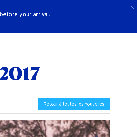
Appel
Connexion
À Propos De Nous
efore your arrival.
 2017
Retour à toutes les nouvelles