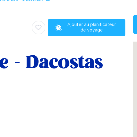
Ajouter au planificateur
de voyage
e - Dacostas