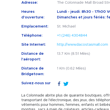
Adresse:
The Colonnade Mall Broad Stre
Heures
Lundi - jeudi: 8h30 - 17h00 
d'ouverture:
Dimanches et jours fériés: 
Emplacement:
St. Michael
Téléphone:
+1 (246) 4304844
Site Internet:
http://www.dacostasmall.com
Distance de
13.7 Km (8.51 Miles)
l'aéroport:
Distance de
1 Km (0.62 Miles)
Bridgetown:
Suivez-nous sur
La Colonnade abrite plus de quarante boutiques, off
transportant de l'électronique, des jeux, des télépho
vêtements pour hommes, femmes, enfants et bébés, 
montres , sacs à main de créateurs, articles-cadeaux