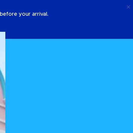
Appel
Connexion
À Propos De Nous
efore your arrival.