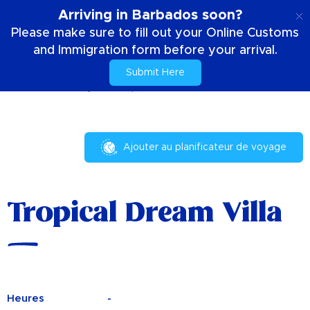
FR
Arriving in Barbados soon?
Please make sure to fill out your Online Customs
and Immigration form before your arrival.
Submit Here
Accueil
Votre séjour
Tropical Dream Villa
Ajouter au planificateur de voyage
Tropical Dream Villa
Heures
-