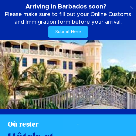
FR
Arriving in Barbados soon?
Please make sure to fill out your Online Customs
and Immigration form before your arrival.
Submit Here
Où rester