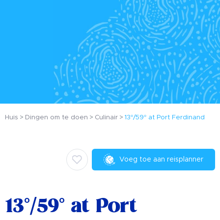
Huis
Dingen om te doen
Culinair
13°/59° at Port Ferdinand
Voeg toe aan reisplanner
13°/59° at Port