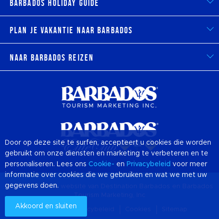
Barbados Holiday Guide
Plan je vakantie naar Barbados
Naar Barbados reizen
Door op deze site te surfen, accepteert u cookies die worden
gebruikt om onze diensten en marketing te verbeteren en te
personaliseren. Lees ons
Cookie-
en
Privacybeleid
voor meer
informatie over cookies die we gebruiken en wat we met uw
gegevens doen.
© 2026 Officiële website van Destination
Barbados
en Barbados
Tourism Marketing, Inc
Akkoord en sluiten
Over ons
Privacybeleid
Cookies
Sitemap