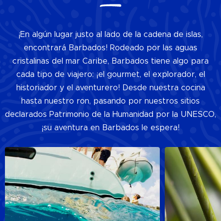
¡En algún lugar justo al lado de la cadena de islas,
encontrará Barbados! Rodeado por las aguas
cristalinas del mar Caribe, Barbados tiene algo para
cada tipo de viajero: ¡el gourmet, el explorador, el
historiador y el aventurero! Desde nuestra cocina
hasta nuestro ron, pasando por nuestros sitios
declarados Patrimonio de la Humanidad por la UNESCO,
¡su aventura en Barbados le espera!