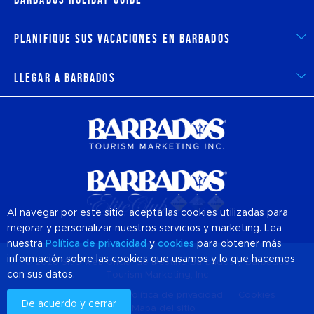
Planifique sus vacaciones en Barbados
Llegar a Barbados
Al navegar por este sitio, acepta las cookies utilizadas para
mejorar y personalizar nuestros servicios y marketing. Lea
nuestra
Política de privacidad
y
cookies
para obtener más
información sobre las cookies que usamos y lo que hacemos
© 2026 Sitio web oficial de Destino
Barbados
y Barbados
con sus datos.
Tourism Marketing, Inc
Sobre nosotros
Política de privacidad
Cookies
De acuerdo y cerrar
Mapa del sitio