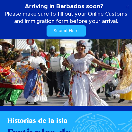
ES
Arriving in Barbados soon?
Please make sure to fill out your Online Customs
and Immigration form before your arrival.
Submit Here
Historias de la isla