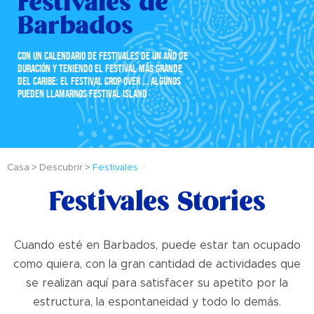
Festivales de
Barbados
CON UN CALENDARIO DE FESTIVALES DE UN AÑO DE
DURACIÓN Y TENIENDO EL FESTIVAL MÁS GRANDE
DEL CARIBE: EL FESTIVAL CROP OVER ... ALGUNOS
PUEDEN LLAMARNOS FESTIVAL ISLAND
Casa
Descubrir
Festivales
Festivales Stories
Cuando esté en Barbados, puede estar tan ocupado
como quiera, con la gran cantidad de actividades que
se realizan aquí para satisfacer su apetito por la
estructura, la espontaneidad y todo lo demás.