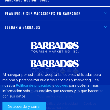
Planifique sus vacaciones en Barbados
Llegar a Barbados
Al navegar por este sitio, acepta las cookies utilizadas para
mejorar y personalizar nuestros servicios y marketing. Lea
nuestra
Política de privacidad
y
cookies
para obtener más
información sobre las cookies que usamos y lo que hacemos
© 2026 Sitio web oficial de Destino
Barbados
y Barbados
con sus datos.
Tourism Marketing, Inc
Sobre nosotros
Política de privacidad
Cookies
De acuerdo y cerrar
Mapa del sitio