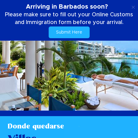
ES
Arriving in Barbados soon?
Please make sure to fill out your Online Customs
and Immigration form before your arrival.
Submit Here
Donde quedarse