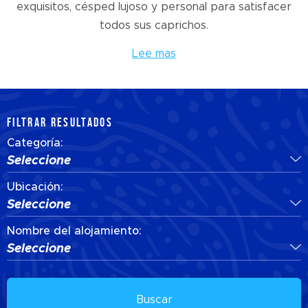
exquisitos, césped lujoso y personal para satisfacer
todos sus caprichos.
Lee mas
FILTRAR RESULTADOS
Categoría:
Seleccione
Ubicación:
Seleccione
Nombre del alojamiento:
Seleccione
Buscar