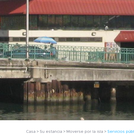
Casa
Su estancia
Moverse por la isla
Servicios púb