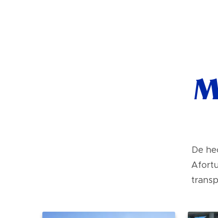
M
De he
Afort
transp