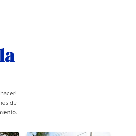
la
hacer!
nes de
miento.