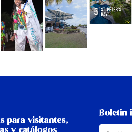
Boletin 
s para visitantes,
as y catálogos