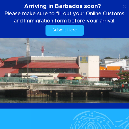
IT
Arriving in Barbados soon?
Please make sure to fill out your Online Customs
and Immigration form before your arrival.
Submit Here