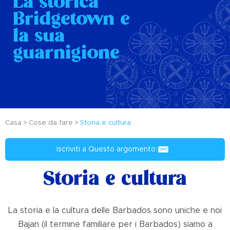
La storica
Bridgetown e
la sua
guarnigione
Casa
Cose da fare
Storia e cultura
Iscriviti a Questo argomento:
Storia e cultura
La storia e la cultura delle Barbados sono uniche e noi
Bajan (il termine familiare per i Barbados) siamo a