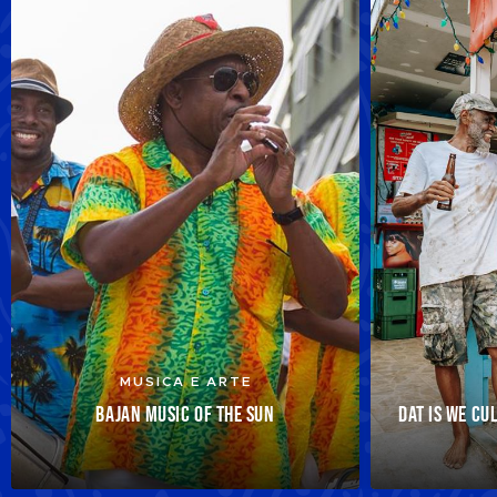
MUSICA E ARTE
BAJAN MUSIC OF THE SUN
DAT IS WE CU