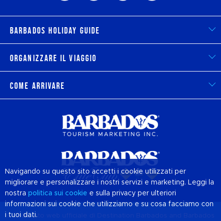
Barbados Holiday Guide
Organizzare il viaggio
Come arrivare
Navigando su questo sito accetti i cookie utilizzati per
migliorare e personalizzare i nostri servizi e marketing. Leggi la
nostra
politica sui
cookie
e sulla privacy per ulteriori
informazioni sui cookie che utilizziamo e su cosa facciamo con
i tuoi dati.
© 2026 Sito web ufficiale di Destination
Barbados
and Barbados