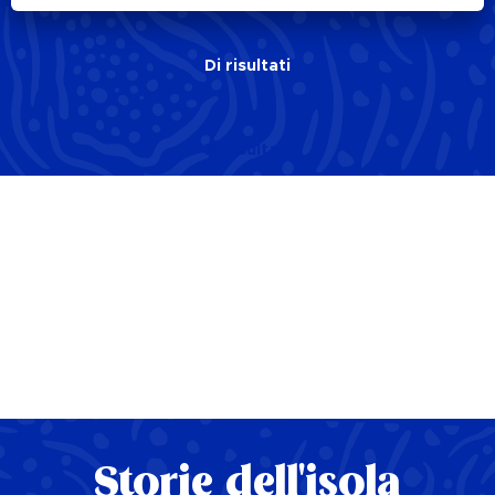
Di
risultati
Di
risultati
Storie dell'isola