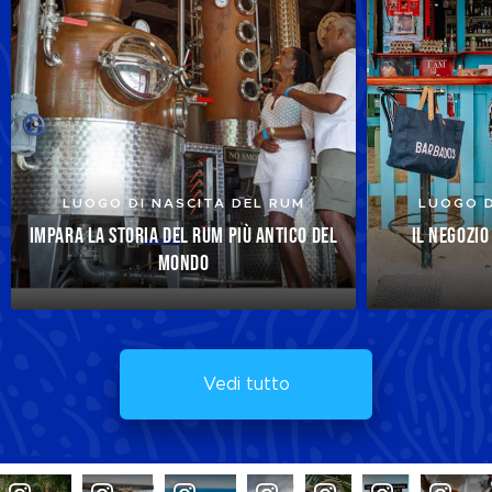
LUOGO DI NASCITA DEL RUM
LUOGO D
IMPARA LA STORIA DEL RUM PIÙ ANTICO DEL
IL NEGOZIO
MONDO
Vedi tutto