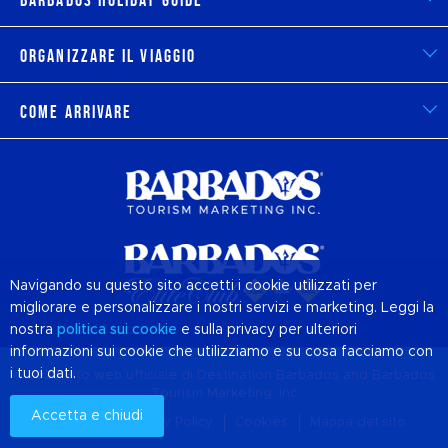
Barbados Holiday Guide
Organizzare il viaggio
Come arrivare
Navigando su questo sito accetti i cookie utilizzati per
migliorare e personalizzare i nostri servizi e marketing. Leggi la
nostra
politica sui
cookie
e sulla privacy per ulteriori
informazioni sui cookie che utilizziamo e su cosa facciamo con
i tuoi dati.
© 2026 Sito web ufficiale di Destination
Barbados
and Barbados
Tourism Marketing, Inc
Accetta e chiudi
Chi siamo
Privacy Policy
Cookies
Mappa del sito