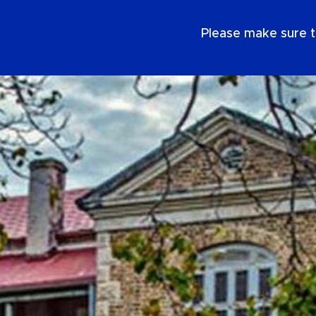
IT
Please make sure t