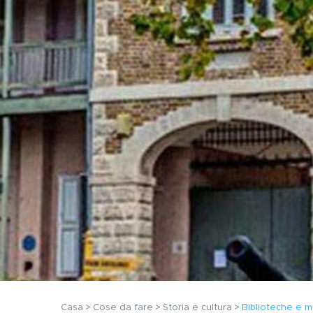
Casa
Cose da fare
Storia e cultura
Biblioteche e m