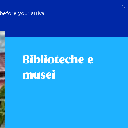
Chiamata
Login
Chi Siamo
efore your arrival.
Biblioteche e
musei