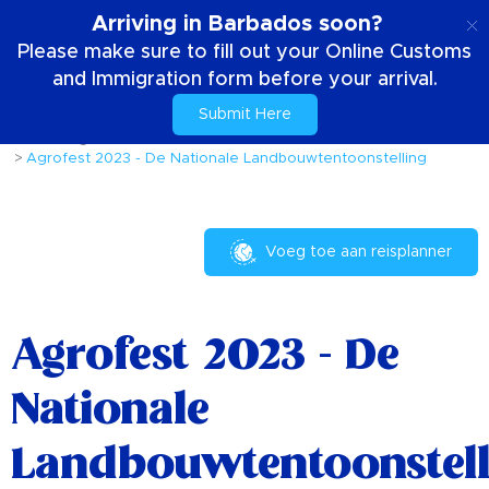
NL
Arriving in Barbados soon?
Please make sure to fill out your Online Customs
and Immigration form before your arrival.
Submit Here
Huis
Dingen om te doen
Evenementen en festivals
Agrofest 2023 - De Nationale Landbouwtentoonstelling
Voeg toe aan reisplanner
Agrofest 2023 - De
Nationale
Landbouwtentoonstell