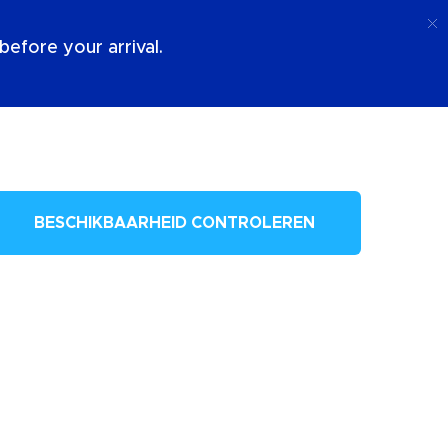
Telefoongesprek
Log In
Over Ons
efore your arrival.
BESCHIKBAARHEID CONTROLEREN