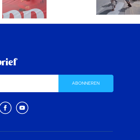
rief
ABONNEREN