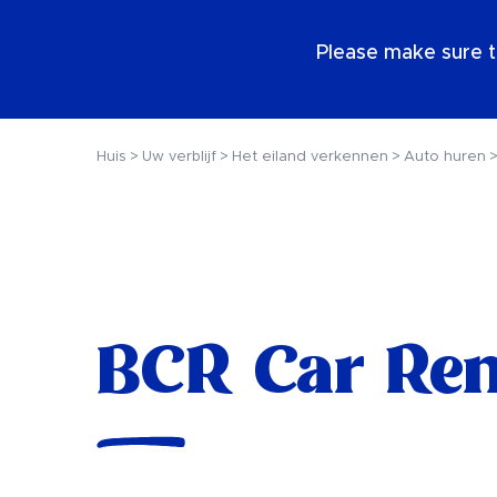
NL
Please make sure t
Huis
Uw verblijf
Het eiland verkennen
Auto huren
BCR Car Ren