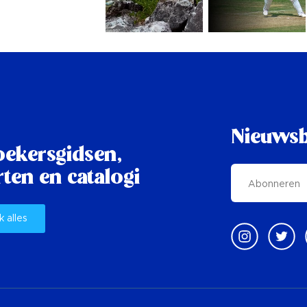
Nieuwsb
oekersgidsen,
ten en catalogi
k alles