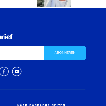
rief
ABONNEREN