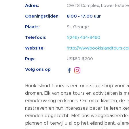
Adres:
CWTS Complex, Lower Estate,
Openingstijden:
8.00 - 17.00 uur
Plaats:
St. George
Telefoon:
1(246) 434-8460
Website:
http://www.bookislandtours.c
Prijs:
US$80-$200
Volg ons op
Book Island Tours is een one-stop-shop voor al
dromen. Elk van onze tours en activiteiten is 
eilandervaring en kennis. Om onze klanten, de e
nastreven en hun interesses beter te leren k
eilanden opgezocht. Met ons webgebaseerde b
plannen of terwijl u al op het eiland bent, all