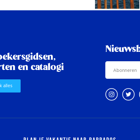
Nieuwsb
oekersgidsen,
ten en catalogi
k alles