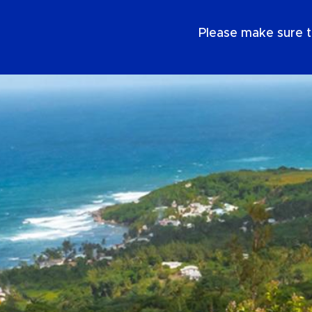
NL
Please make sure t