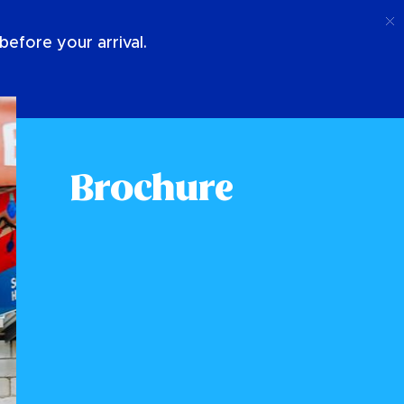
Telefoongesprek
Log In
Over Ons
efore your arrival.
Brochure