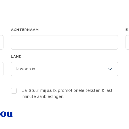
ACHTERNAAM
E
LAND
Ja! Stuur mij a.u.b. promotionele teksten & last
minute aanbiedingen.
jou