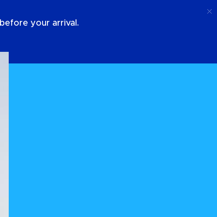
Telefoongesprek
Log In
Over Ons
efore your arrival.