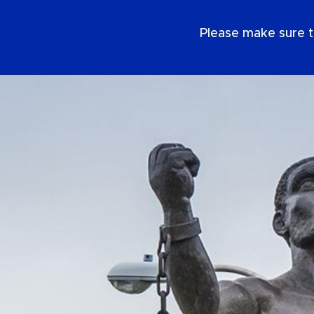
NL
Please make sure t