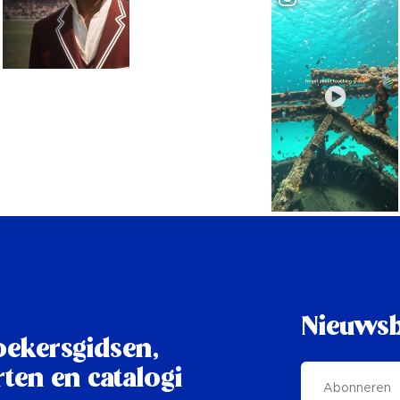
Nieuwsb
oekersgidsen,
ten en catalogi