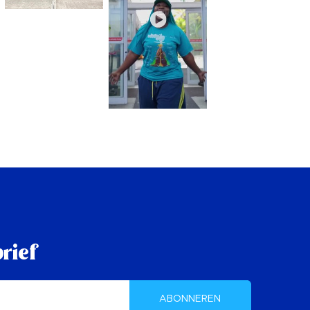
rief
ABONNEREN