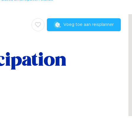
Voeg toe aan reisplanner
ipation