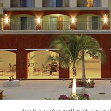
Huis
Uw verblijf
Waar te verblijven
Hotels en resor