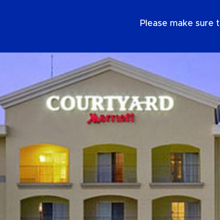
NL
Please make sure t