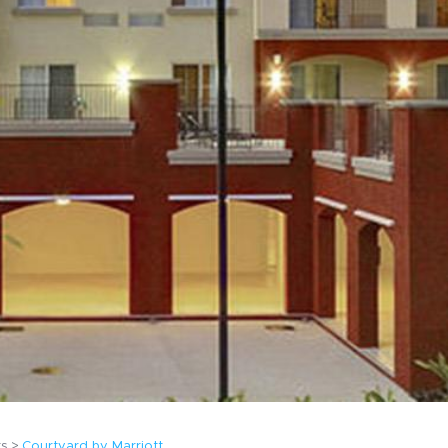
ts
Courtyard by Marriott