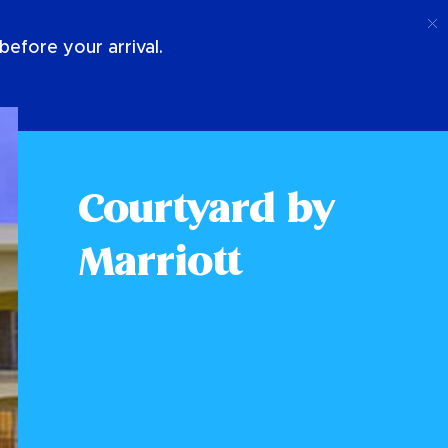
Telefoongesprek
Log In
Over Ons
efore your arrival.
Courtyard by
Marriott