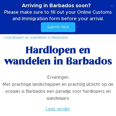
NL
Arriving in Barbados soon?
Please make sure to fill out your Online Customs
and Immigration form before your arrival.
Submit Here
Huis
Dingen om te doen
Sport
Hardlopen en wandelen in Barbados
Hardlopen en
wandelen in Barbados
Ervaringen
Met prachtige landschappen en prachtig uitzicht op de
oceaan, is Barbados een paradijs voor hardlopers en
wandelaars.
Lees verder