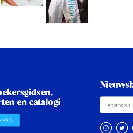
Nieuwsb
oekersgidsen,
ten en catalogi
k alles