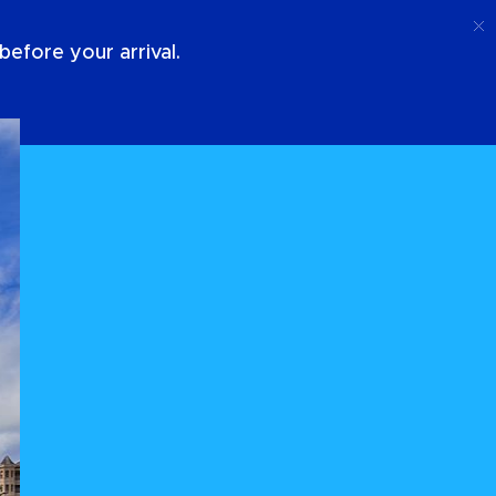
Telefoongesprek
Log In
Over Ons
efore your arrival.