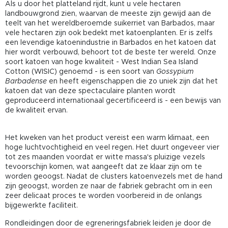
Als u door het platteland rijdt, kunt u vele hectaren
landbouwgrond zien, waarvan de meeste zijn gewijd aan de
teelt van het wereldberoemde suikerriet van Barbados, maar
vele hectaren zijn ook bedekt met katoenplanten. Er is zelfs
een levendige katoenindustrie in Barbados en het katoen dat
hier wordt verbouwd, behoort tot de beste ter wereld. Onze
soort katoen van hoge kwaliteit - West Indian Sea Island
Cotton (WISIC) genoemd - is een soort van
Gossypium
Barbadense
en heeft eigenschappen die zo uniek zijn dat het
katoen dat van deze spectaculaire planten wordt
geproduceerd internationaal gecertificeerd is - een bewijs van
de kwaliteit ervan.
Het kweken van het product vereist een warm klimaat, een
hoge luchtvochtigheid en veel regen. Het duurt ongeveer vier
tot zes maanden voordat er witte massa's pluizige vezels
tevoorschijn komen, wat aangeeft dat ze klaar zijn om te
worden geoogst. Nadat de clusters katoenvezels met de hand
zijn geoogst, worden ze naar de fabriek gebracht om in een
zeer delicaat proces te worden voorbereid in de onlangs
bijgewerkte faciliteit.
Rondleidingen door de egreneringsfabriek leiden je door de