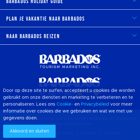
Barbados Holiday Guide
Plan je vakantie naar Barbados
Naar Barbados reizen
Door op deze site te surfen, accepteert u cookies die worden
gebruikt om onze diensten en marketing te verbeteren en te
personaliseren. Lees ons
Cookie-
en
Privacybeleid
voor meer
informatie over cookies die we gebruiken en wat we met uw
gegevens doen.
© 2026 Officiële website van Destination
Barbados
en Barbados
Tourism Marketing, Inc
Akkoord en sluiten
Over ons
Privacybeleid
Cookies
Sitemap