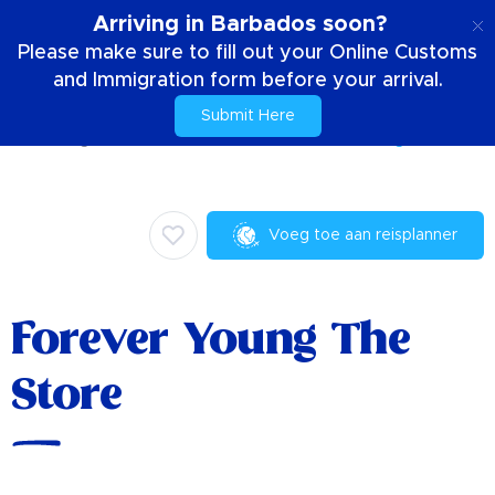
NL
Arriving in Barbados soon?
Please make sure to fill out your Online Customs
and Immigration form before your arrival.
Submit Here
Huis
Dingen om te doen
Winkelen
Forever Young The Store
Voeg toe aan reisplanner
Forever Young The
Store