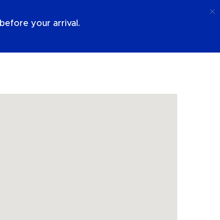
Telefoongesprek
Log In
Over Ons
efore your arrival.