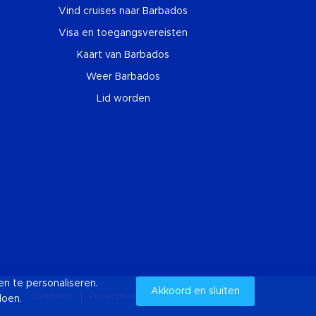
Vind cruises naar Barbados
Visa en toegangsvereisten
Kaart van Barbados
Weer Barbados
Lid worden
n te personaliseren.
Akkoord en sluiten
Over ons
Privacybeleid
Cookies
Sitemap
doen.