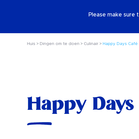
NL
Please make sure t
Huis
Dingen om te doen
Culinair
Happy Days Café
Happy Days 