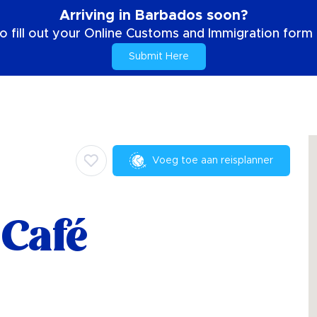
Arriving in Barbados soon?
o fill out your Online Customs and Immigration form b
Submit Here
Voeg toe aan reisplanner
Café