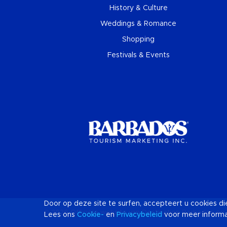
History & Culture
Weddings & Romance
Shopping
Festivals & Events
Door op deze site te surfen, accepteert u cookies d
© 2026 Officiële website van Destination
Barbados
en 
Lees ons
Cookie-
en
Privacybeleid
voor meer informa