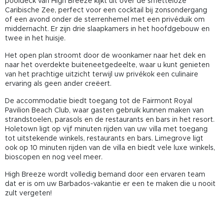
pooldeck van High Breeze kijkt uit over de smetteloze
Caribische Zee, perfect voor een cocktail bij zonsondergang
of een avond onder de sterrenhemel met een privéduik om
middernacht. Er zijn drie slaapkamers in het hoofdgebouw en
twee in het huisje.
Het open plan stroomt door de woonkamer naar het dek en
naar het overdekte buiteneetgedeelte, waar u kunt genieten
van het prachtige uitzicht terwijl uw privékok een culinaire
ervaring als geen ander creëert.
De accommodatie biedt toegang tot de Fairmont Royal
Pavilion Beach Club, waar gasten gebruik kunnen maken van
strandstoelen, parasols en de restaurants en bars in het resort.
Holetown ligt op vijf minuten rijden van uw villa met toegang
tot uitstekende winkels, restaurants en bars. Limegrove ligt
ook op 10 minuten rijden van de villa en biedt vele luxe winkels,
bioscopen en nog veel meer.
High Breeze wordt volledig bemand door een ervaren team
dat er is om uw Barbados-vakantie er een te maken die u nooit
zult vergeten!