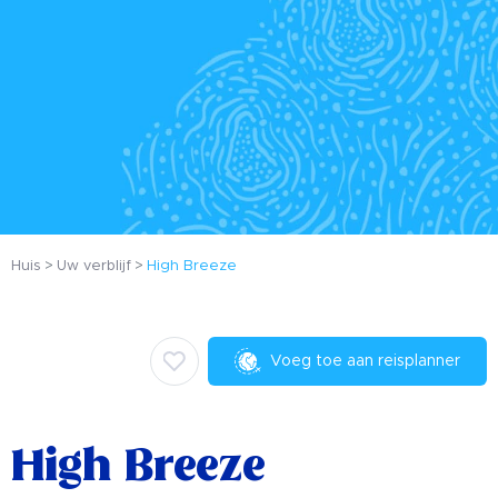
Huis
Uw verblijf
High Breeze
Voeg toe aan reisplanner
High Breeze