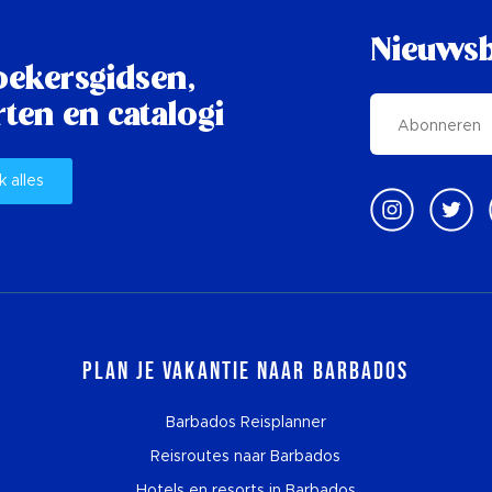
Nieuwsb
oekersgidsen,
ten en catalogi
k alles
Plan je vakantie naar Barbados
Barbados Reisplanner
Reisroutes naar Barbados
Hotels en resorts in Barbados