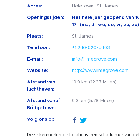
Adres:
Holetown , St. James
Openingstijden:
Het hele jaar geopend van 10-
17- (ma, di, wo, do, vr, za, 
Plaats:
St. James
Telefoon:
+1 246-620-5463
E-mail:
info@limegrove.com
Website:
http://www.limegrove.com
Afstand van
19.9 km (12.37 Mijlen)
luchthaven:
Afstand vanaf
9.3 km (5.78 Mijlen)
Bridgetown:
Volg ons op
Deze kenmerkende locatie is een schatkamer van belas