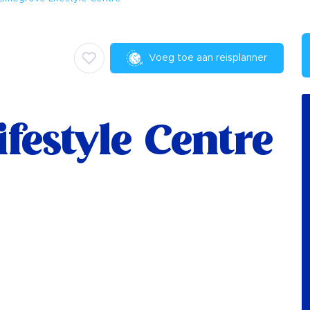
Voeg toe aan reisplanner
festyle Centre