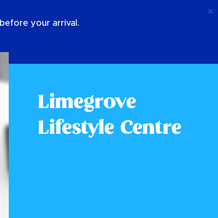
Telefoongesprek
Log In
Over Ons
efore your arrival.
Limegrove
Lifestyle Centre