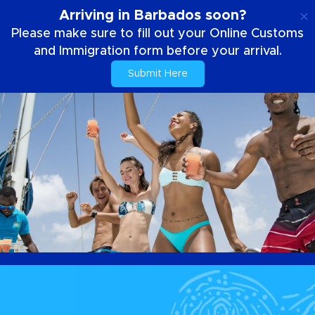
NL
Arriving in Barbados soon?
Please make sure to fill out your Online Customs
and Immigration form before your arrival.
Submit Here