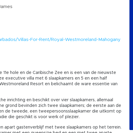
 James
m
/Barbados/Villas-For-Rent/Royal-Westmoreland-Mahogany
e 11e hole en de Caribische Zee en is een van de nieuwste
e executive villa met 6 slaapkamers en 5 en een half
l Westmoreland Resort en belichaamt de ware essentie van
e inrichting en beschikt over vier slaapkamers, allemaal
ne grond bevinden zich twee slaapkamers; de eerste aan de
d en de tweede, een tweepersoonsslaapkamer die uitkomt op
die die geschikt is voor werk of plezier.
en apart gastenverblijf met twee slaapkamers op het terrein.