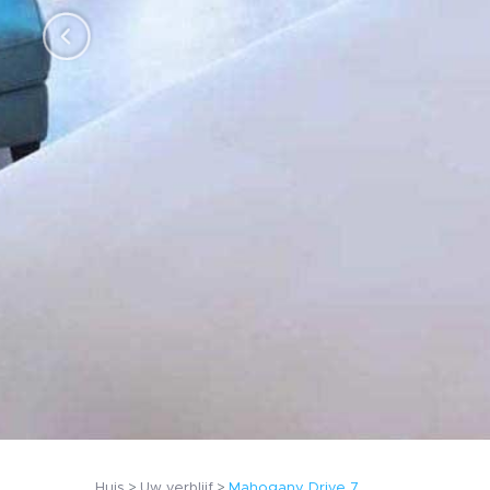
Huis
Uw verblijf
Mahogany Drive 7