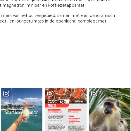
aapkamer met een queensize bed en een met twee aparte
 magnetron, minibar en koffiezetapparaat.
enmerk van het buitengebied, samen met een panoramisch
e eet- en loungeruimtes in de openlucht, compleet met