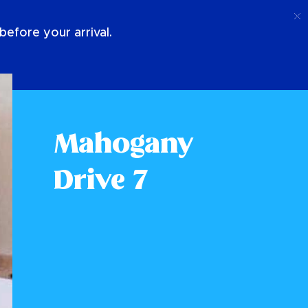
Telefoongesprek
Log In
Over Ons
efore your arrival.
Mahogany
Drive 7