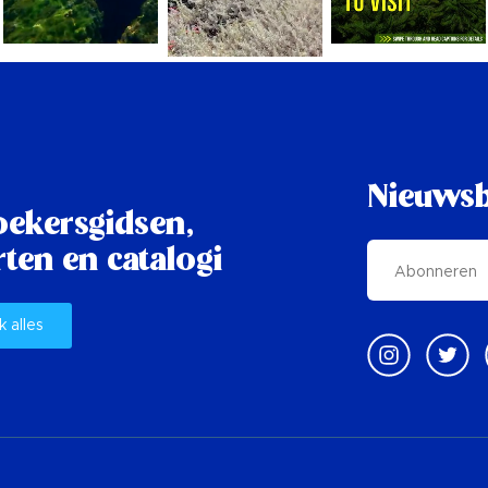
Nieuwsb
oekersgidsen,
ten en catalogi
k alles