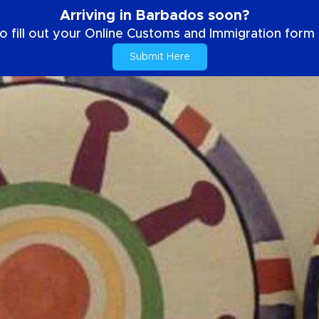
Arriving in Barbados soon?
o fill out your Online Customs and Immigration form b
Submit Here