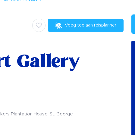
Voeg toe aan reisplanner
t Gallery
lkers Plantation House, St. George