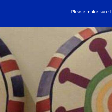
NL
Please make sure t