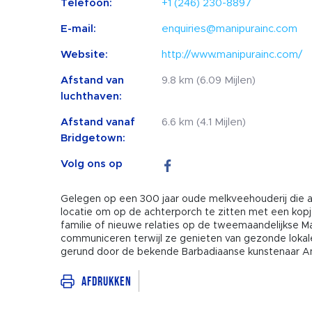
Telefoon:
+1 (246) 230-8897
E-mail:
enquiries@manipurainc.com
Website:
http://www.manipurainc.com/
Afstand van
9.8 km (6.09 Mijlen)
luchthaven:
Afstand vanaf
6.6 km (4.1 Mijlen)
Bridgetown:
Volg ons op
Gelegen op een 300 jaar oude melkveehouderij die al v
locatie om op de achterporch te zitten met een kopj
familie of nieuwe relaties op de tweemaandelijkse 
communiceren terwijl ze genieten van gezonde lokale
gerund door de bekende Barbadiaanse kunstenaar Ann
Afdrukken