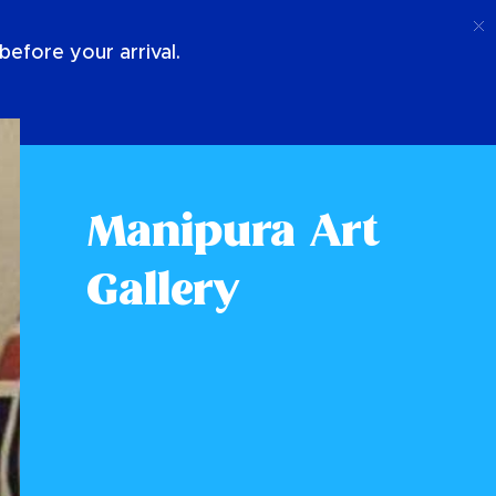
Telefoongesprek
Log In
Over Ons
efore your arrival.
Manipura Art
Gallery