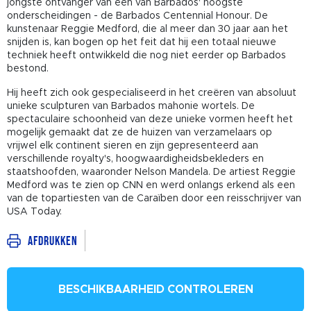
jongste ontvanger van een van Barbados' hoogste
onderscheidingen - de Barbados Centennial Honour. De
kunstenaar Reggie Medford, die al meer dan 30 jaar aan het
snijden is, kan bogen op het feit dat hij een totaal nieuwe
techniek heeft ontwikkeld die nog niet eerder op Barbados
bestond.
Hij heeft zich ook gespecialiseerd in het creëren van absoluut
unieke sculpturen van Barbados mahonie wortels. De
spectaculaire schoonheid van deze unieke vormen heeft het
mogelijk gemaakt dat ze de huizen van verzamelaars op
vrijwel elk continent sieren en zijn gepresenteerd aan
verschillende royalty's, hoogwaardigheidsbekleders en
staatshoofden, waaronder Nelson Mandela. De artiest Reggie
Medford was te zien op CNN en werd onlangs erkend als een
van de topartiesten van de Caraïben door een reisschrijver van
USA Today.
Afdrukken
BESCHIKBAARHEID CONTROLEREN