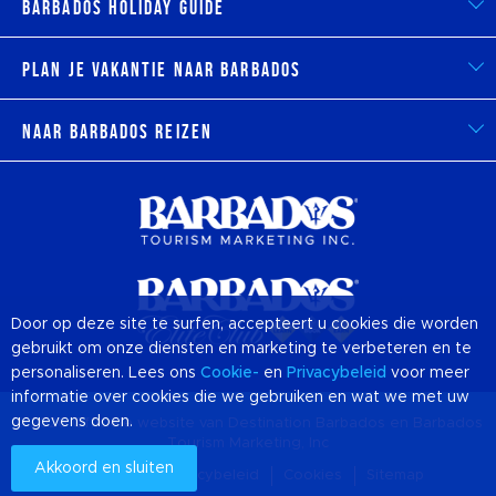
Barbados Holiday Guide
Plan je vakantie naar Barbados
Naar Barbados reizen
Door op deze site te surfen, accepteert u cookies die worden
gebruikt om onze diensten en marketing te verbeteren en te
personaliseren. Lees ons
Cookie-
en
Privacybeleid
voor meer
informatie over cookies die we gebruiken en wat we met uw
gegevens doen.
© 2026 Officiële website van Destination
Barbados
en Barbados
Tourism Marketing, Inc
Akkoord en sluiten
Over ons
Privacybeleid
Cookies
Sitemap